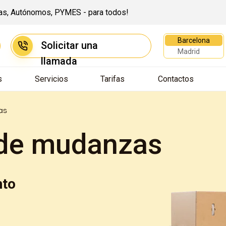
sas, Autónomos, PYMES - para todos!
Barcelona
Solicitar una
Madrid
llamada
s
Servicios
Tarifas
Contactos
as
 de mudanzas
nto