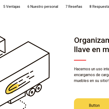
5 Ventajas
6 Nuestro personal
7 Reseñas
8 Respuesta
Organiza
llave en 
Hacemos un uso inte
encargarnos de carga
muebles en su sitio!
Button