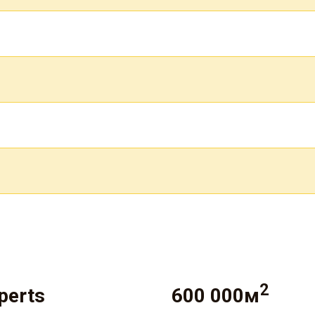
2
perts
600 000м