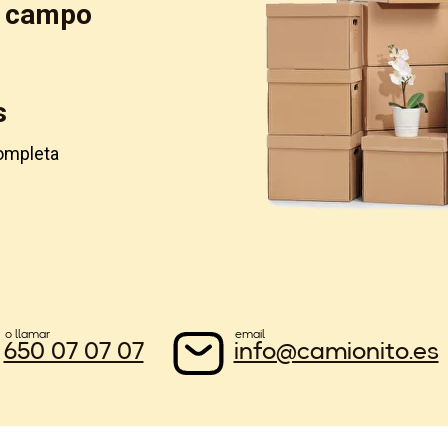
e campo
s
completa
o llamar
email
650 07 07 07
info@camionito.es