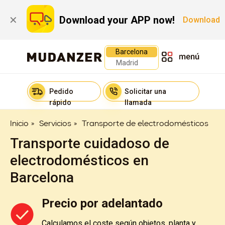
Download your APP now!
✕
Download
Barcelona
Madrid
Pedido
Solicitar una
rápido
llamada
Inicio
»
Servicios
»
Transporte de electrodomésticos
Transporte cuidadoso de
electrodomésticos en
Barcelona
Precio por adelantado
Calculamos el coste según objetos, planta y