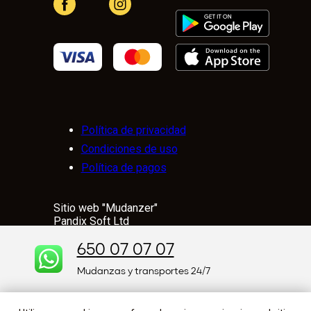
Política de privacidad
Condiciones de uso
Política de pagos
Sitio web "Mudanzer"
Pandix Soft Ltd
167-169 Great Portland Street, 5th Floor,
London, W1W 5PF, United Kingdom
650 07 07 07
© 2001-2025.
Mudanzas y transportes 24/7